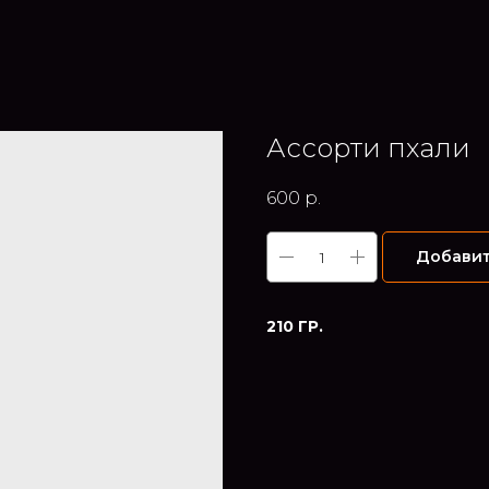
Ассорти пхали
600
р.
Добавит
210 ГР.